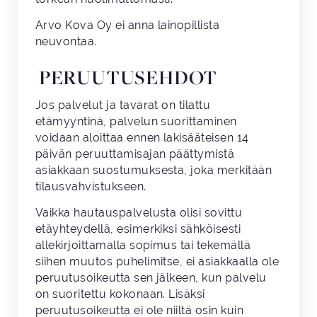
Arvo Kova Oy ei anna lainopillista
neuvontaa.
PERUUTUSEHDOT
Jos palvelut ja tavarat on tilattu
etämyyntinä, palvelun suorittaminen
voidaan aloittaa ennen lakisääteisen 14
päivän peruuttamisajan päättymistä
asiakkaan suostumuksesta, joka merkitään
tilausvahvistukseen.
Vaikka hautauspalvelusta olisi sovittu
etäyhteydellä, esimerkiksi sähköisesti
allekirjoittamalla sopimus tai tekemällä
siihen muutos puhelimitse, ei asiakkaalla ole
peruutusoikeutta sen jälkeen, kun palvelu
on suoritettu kokonaan. Lisäksi
peruutusoikeutta ei ole niiltä osin kuin