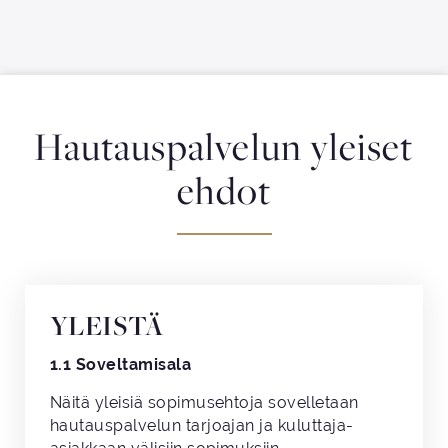
Siirry sisältöön
Hautauspalvelun yleiset
ehdot
YLEISTÄ
1.1 Soveltamisala
Näitä yleisiä sopimusehtoja sovelletaan
hautauspalvelun tarjoajan ja kuluttaja-