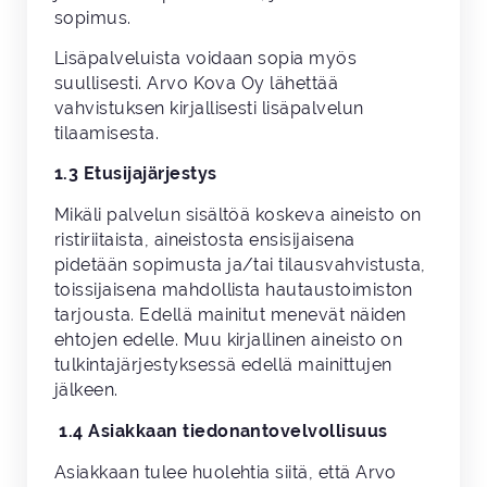
sopimus.
Lisäpalveluista voidaan sopia myös
suullisesti. Arvo Kova Oy lähettää
vahvistuksen kirjallisesti lisäpalvelun
tilaamisesta.
1.3 Etusijajärjestys
Mikäli palvelun sisältöä koskeva aineisto on
ristiriitaista, aineistosta ensisijaisena
pidetään sopimusta ja/tai tilausvahvistusta,
toissijaisena mahdollista hautaustoimiston
tarjousta. Edellä mainitut menevät näiden
ehtojen edelle. Muu kirjallinen aineisto on
tulkintajärjestyksessä edellä mainittujen
jälkeen.
1.4 Asiakkaan tiedonantovelvollisuus
Asiakkaan tulee huolehtia siitä, että Arvo