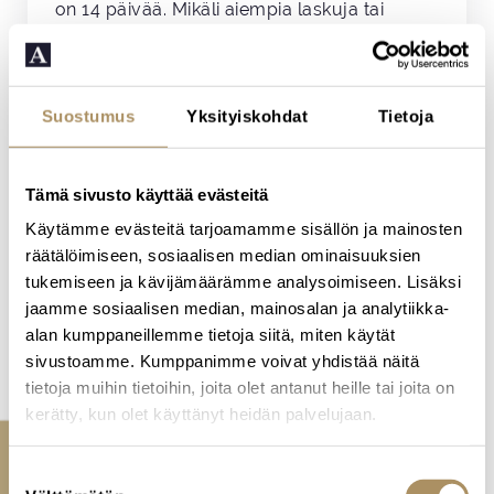
on 14 päivää. Mikäli aiempia laskuja tai
ennakoita on eräpäivän jälkeen maksamatta,
ei maksuaikaa tarvitse antaa. Laskun
pääomalle tulee maksun viivästyessä suurin
korkolain sallima vuotuinen viivästyskorko
Suostumus
Yksityiskohdat
Tietoja
laskun eräpäivästä luettuna.
5.2 Reklamointi
Tämä sivusto käyttää evästeitä
Mahdolliset huomautukset on tehtävä
Käytämme evästeitä tarjoamamme sisällön ja mainosten
kirjallisesti kahdeksan päivän sisällä laskun
räätälöimiseen, sosiaalisen median ominaisuuksien
päiväyksestä. Mikäli asiakas ei tee
tukemiseen ja kävijämäärämme analysoimiseen. Lisäksi
huomautuksia laskujen perusteella edellä
jaamme sosiaalisen median, mainosalan ja analytiikka-
mainitussa ajassa, katsotaan lasku
alan kumppaneillemme tietoja siitä, miten käytät
hyväksytyksi.
sivustoamme. Kumppanimme voivat yhdistää näitä
tietoja muihin tietoihin, joita olet antanut heille tai joita on
5.3 Maksumuistutukset
kerätty, kun olet käyttänyt heidän palvelujaan.
Maksumuistutuksesta veloitetaan 5 €
muistutukselta.
S