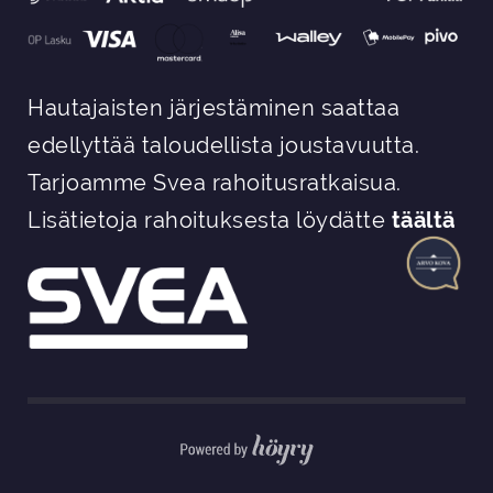
Hautajaisten järjestäminen saattaa
edellyttää taloudellista joustavuutta.
Tarjoamme Svea rahoitusratkaisua.
Lisätietoja rahoituksesta löydätte
täältä
Digi- ja mainostoimisto Höyry Rovaniemi ja Oulu