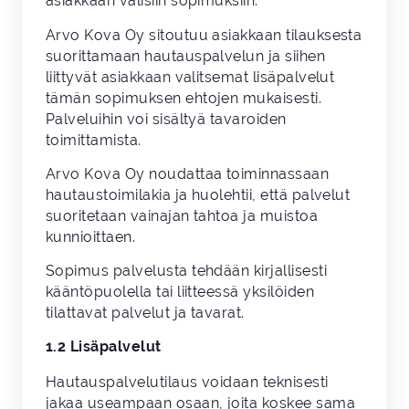
asiakkaan välisiin sopimuksiin.
Arvo Kova Oy sitoutuu asiakkaan tilauksesta
suorittamaan hautauspalvelun ja siihen
liittyvät asiakkaan valitsemat lisäpalvelut
tämän sopimuksen ehtojen mukaisesti.
Palveluihin voi sisältyä tavaroiden
toimittamista.
Arvo Kova Oy noudattaa toiminnassaan
hautaustoimilakia ja huolehtii, että palvelut
suoritetaan vainajan tahtoa ja muistoa
kunnioittaen.
Sopimus palvelusta tehdään kirjallisesti
kääntöpuolella tai liitteessä yksilöiden
tilattavat palvelut ja tavarat.
1.2 Lisäpalvelut
Hautauspalvelutilaus voidaan teknisesti
jakaa useampaan osaan, joita koskee sama