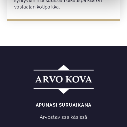
syntyvien riitaisuuksien oikeuspaikka on
vastaajan kotipaikka.
APUNASI SURUAIKANA
Arvostavissa käsissä