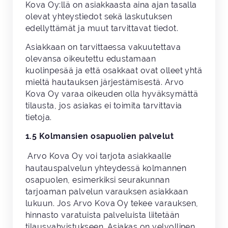
Kova Oy:llä on asiakkaasta aina ajan tasalla
olevat yhteystiedot sekä laskutuksen
edellyttämät ja muut tarvittavat tiedot.
Asiakkaan on tarvittaessa vakuutettava
olevansa oikeutettu edustamaan
kuolinpesää ja että osakkaat ovat olleet yhtä
mieltä hautauksen järjestämisestä. Arvo
Kova Oy varaa oikeuden olla hyväksymättä
tilausta, jos asiakas ei toimita tarvittavia
tietoja.
1.5 Kolmansien osapuolien palvelut
Arvo Kova Oy voi tarjota asiakkaalle
hautauspalvelun yhteydessä kolmannen
osapuolen, esimerkiksi seurakunnan
tarjoaman palvelun varauksen asiakkaan
lukuun. Jos Arvo Kova Oy tekee varauksen,
hinnasto varatuista palveluista liitetään
tilausvahvistukseen. Asiakas on velvollinen