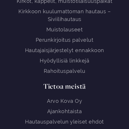
Kirkot, kappelit, muistotilaisuuspaikat
Kirkkoon kuulumattoman hautaus –
Siviilihautaus
Muistolauseet
Perunkirjoitus palvelut
Hautajaisjärjestelyt ennakkoon
Hyödyllisiä linkkejä
Rahoituspalvelu
Tietoa meistä
Arvo Kova Oy
Ajankohtaista
Hautauspalvelun yleiset ehdot