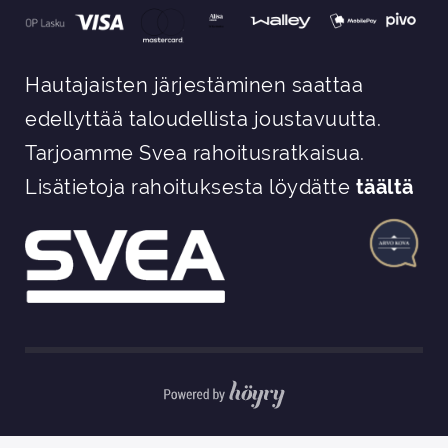
Hautajaisten järjestäminen saattaa
edellyttää taloudellista joustavuutta.
Tarjoamme Svea rahoitusratkaisua.
Lisätietoja rahoituksesta löydätte
täältä
Digi- ja mainostoimisto Höyry Rovaniemi ja Oulu