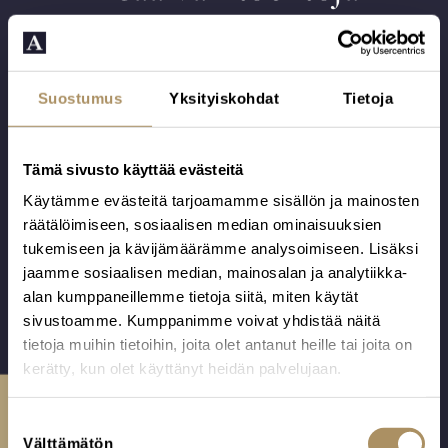
Suostumus
Yksityiskohdat
Tietoja
Tämä sivusto käyttää evästeitä
Käytämme evästeitä tarjoamamme sisällön ja mainosten
räätälöimiseen, sosiaalisen median ominaisuuksien
tukemiseen ja kävijämäärämme analysoimiseen. Lisäksi
Hautakimppu 106
Kukkalaite 10
jaamme sosiaalisen median, mainosalan ja analytiikka-
Valkoinen
Valkoinen
alan kumppaneillemme tietoja siitä, miten käytät
neilikka, iiris.
neilikka, iiris,
sivustoamme. Kumppanimme voivat yhdistää näitä
valkoinen
tietoja muihin tietoihin, joita olet antanut heille tai joita on
oksaneilikka.
kerätty, kun olet käyttänyt heidän palvelujaan.
Alk.
72,00
€
Alk.
110,00
€
Kuvassa suuri
Ota yhteyttä
koko.
S
Välttämätön
u