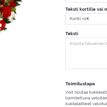
Teksti kortille vai
Kortti +0€
Teksti
Toimitustapa
Voit noutaa kukkalai
toimitettuna veloit
kukkalaitteet veloituk