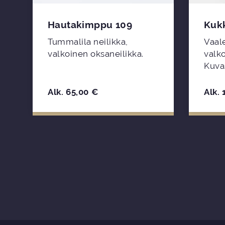
Hautakimppu 109
Kukk
Tummalila neilikka,
Vaal
valkoinen oksaneilikka.
valko
Kuva
Alk.
65,00
€
Alk.