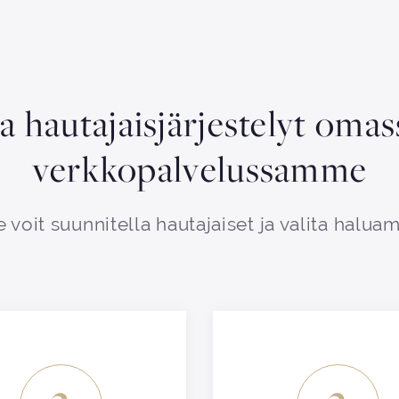
aa hautajaisjärjestelyt oma
verkkopalvelussamme
 voit suunnitella hautajaiset ja valita haluam