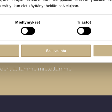
n kerätty, kun olet käyttänyt heidän palvelujaan.
Mieltymykset
Tilastot
lökuntamme apunasi
sjärjestelyissä
Salli valinta
iseen, autamme mielellämme