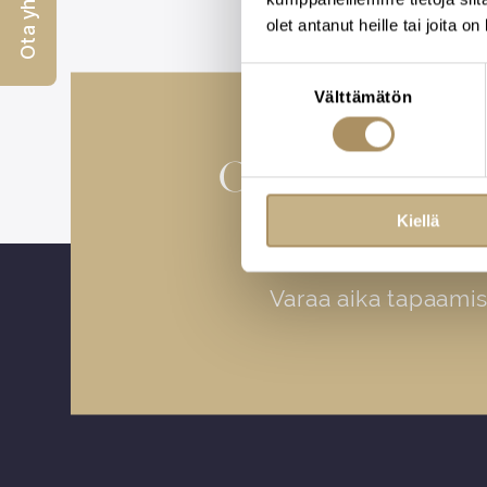
Ota yhteyttä
olet antanut heille tai joita o
Suostumuksen
Välttämätön
valinta
Osaava henki
hautajai
Kiellä
Varaa aika tapaam