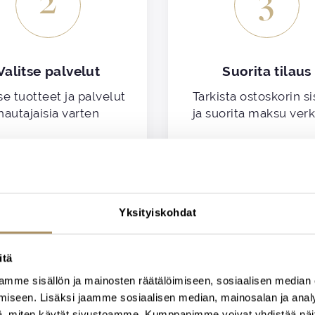
2
3
Valitse palvelut
Suorita tilaus
se tuotteet ja palvelut
Tarkista ostoskorin si
hautajaisia varten
ja suorita maksu ver
Yksityiskohdat
ALOITA SUUNNITTELU
itä
mme sisällön ja mainosten räätälöimiseen, sosiaalisen median
iseen. Lisäksi jaamme sosiaalisen median, mainosalan ja analy
, miten käytät sivustoamme. Kumppanimme voivat yhdistää näitä t