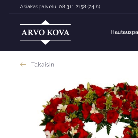
Siirry sisältöön
Asiakaspalvelu:
08 311 2158
(24 h)
Hautauspa
Takaisin