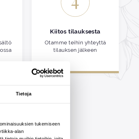
4
Kiitos tilauksesta
sältö
Otamme teihin yhteyttä
kossa
tilauksen jälkeen
Tietoja
 ominaisuuksien tukemiseen
tiikka-alan
ietoja muihin tietoihin, joita