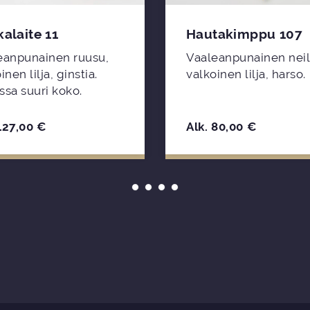
alaite 11
Hautakimppu 107
eanpunainen ruusu,
Vaaleanpunainen neil
inen lilja, ginstia.
valkoinen lilja, harso.
ssa suuri koko.
127,00
€
Alk.
80,00
€