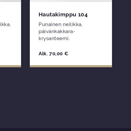
Hautakimppu 104
ikka,
Punainen neilikka,
päivänkakkara-
krysanteemi.
Alk.
70,00
€