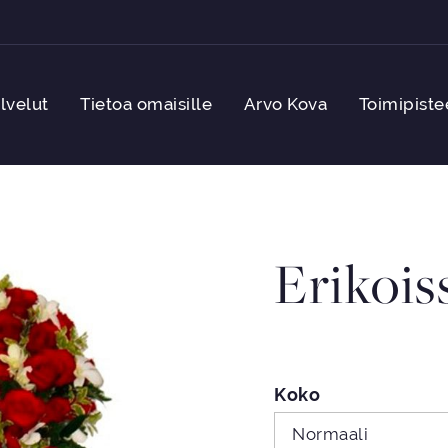
lvelut
Tietoa omaisille
Arvo Kova
Toimipiste
Erikois
Koko
Normaali