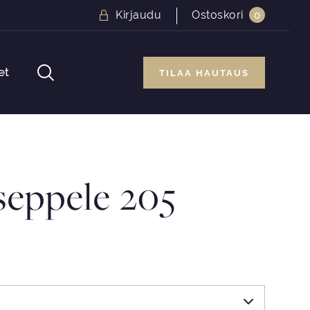
Kirjaudu
Ostoskori
0
et
TILAA HAUTAUS
seppele 205