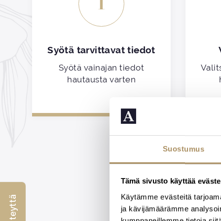
1
Syötä tarvittavat tiedot
Syötä vainajan tiedot
Valit
hautausta varten
Suostumus
Tämä sivusto käyttää eväste
Käytämme evästeitä tarjoama
ja kävijämäärämme analysoim
kumppaneillemme tietoja siitä