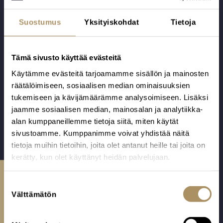
Suostumus
Yksityiskohdat
Tietoja
Tämä sivusto käyttää evästeitä
10 | Puuvilla B
V7 Risti
Käytämme evästeitä tarjoamamme sisällön ja mainosten
Tämän arkun
Puulevystä
räätälöimiseen, sosiaalisen median ominaisuuksien
pohjarunko on
valmistettu ja
tukemiseen ja kävijämäärämme analysoimiseen. Lisäksi
mäntyä, verhoilu
valkoiseksi
jaamme sosiaalisen median, mainosalan ja analytiikka-
on puuvillaa.
viimeistelty uurna.
alan kumppaneillemme tietoja siitä, miten käytät
Alk.
925,00
€
200,00
€
Valmistettu
Valmistaja: Barem
sivustoamme. Kumppanimme voivat yhdistää näitä
Ikaalisissa
Oü, Viro.
tietoja muihin tietoihin, joita olet antanut heille tai joita on
Suomessa.
kerätty, kun olet käyttänyt heidän palvelujaan.
Ota yhteyttä
S
Välttämätön
u
o
s