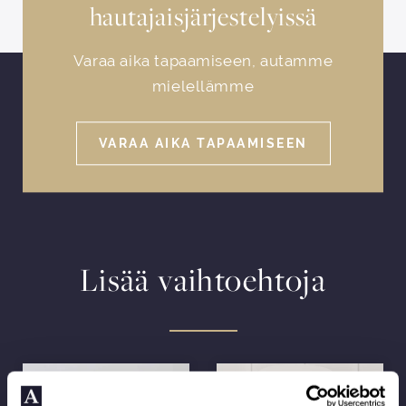
hautajaisjärjestelyissä
Varaa aika tapaamiseen, autamme
mielellämme
VARAA AIKA TAPAAMISEEN
Lisää vaihtoehtoja