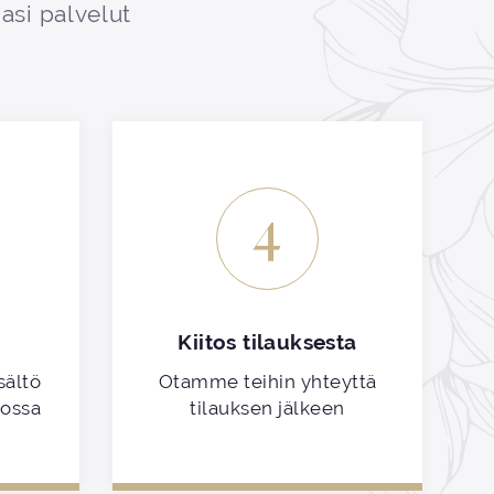
asi palvelut
4
Kiitos tilauksesta
sältö
Otamme teihin yhteyttä
kossa
tilauksen jälkeen