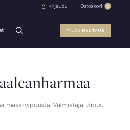
Kirjaudu
Ostoskori
0
et
TILAA HAUTAUS
vaaleanharmaa
 massiivipuusta. Valmistaja: Jiipuu