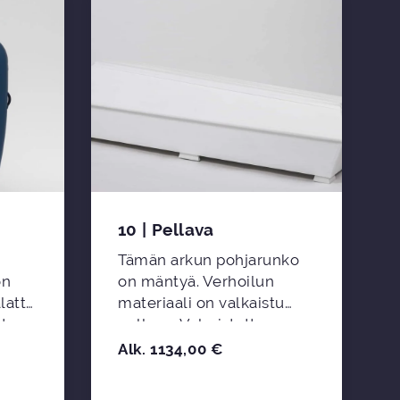
10 | Pellava
Tämän arkun pohjarunko
on
on mäntyä. Verhoilun
lattu
materiaali on valkaistu
ltaan
pellava. Valmistettu
ja
Ikaalisissa Suomessa.
Alk.
1134,00
€