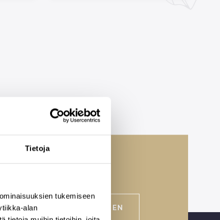
Tietoja
 ominaisuuksien tukemiseen
VARAA AIKA TAPAAMISEEN
tiikka-alan
ietoja muihin tietoihin, joita