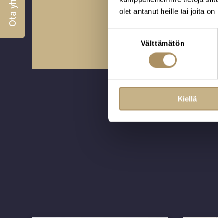
Ota yhteyttä
olet antanut heille tai joita o
Varaa aika tapaam
Suostumuksen
Välttämätön
valinta
Kiellä