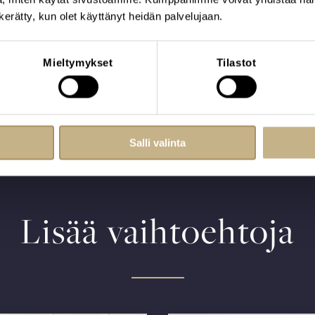
n kerätty, kun olet käyttänyt heidän palvelujaan.
iseen, autamme mielellämme
Mieltymykset
Tilastot
Salli valinta
Lisää vaihtoehtoja