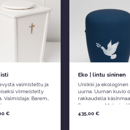
isti
Eko | lintu sininen
vystä valmistettu ja
Uniikki ja ekologinen
iseksi viimeistelty
uurna. Uurnan kuvio 
 Barem
rakkaudella käsinmaa
iro.
Suomessa. Materiaali
uurnat ovat maatuvia 
00
€
435,00
€
ekologisia.