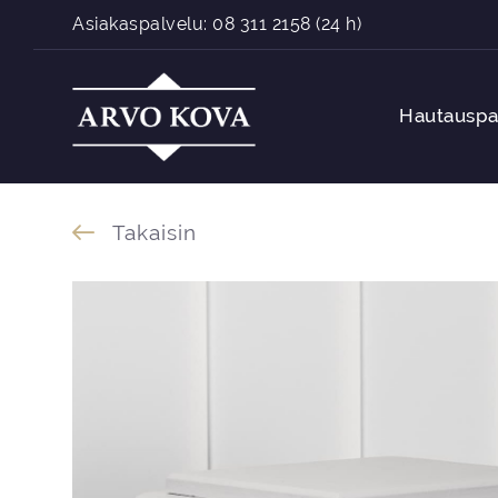
Siirry sisältöön
Asiakaspalvelu:
08 311 2158
(24 h)
Hautauspa
Takaisin