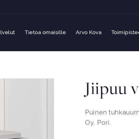
lvelut
Tietoa omaisille
Arvo Kova
Toimipiste
Jiipuu 
Puinen tuhkauurna
Oy, Pori.