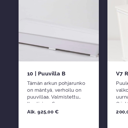
10 | Puuvilla B
V7 R
Tämän arkun pohjarunko
Puule
on mäntyä, verhoilu on
valko
puuvillaa. Valmistettu
uurna. Valmistaja:
a
Ikaalisissa Suomessa.
Oü, V
Alk.
925,00
€
200,