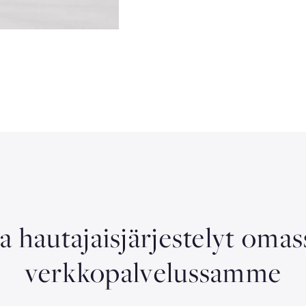
aa hautajaisjärjestelyt oma
verkkopalvelussamme