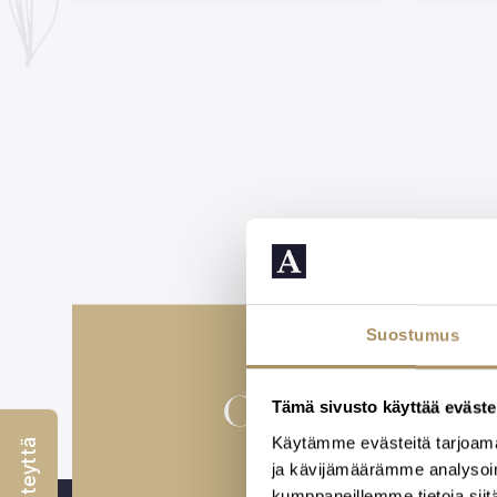
Suostumus
Osaava henki
Tämä sivusto käyttää eväste
Käytämme evästeitä tarjoama
hautajai
ja kävijämäärämme analysoim
kumppaneillemme tietoja siitä