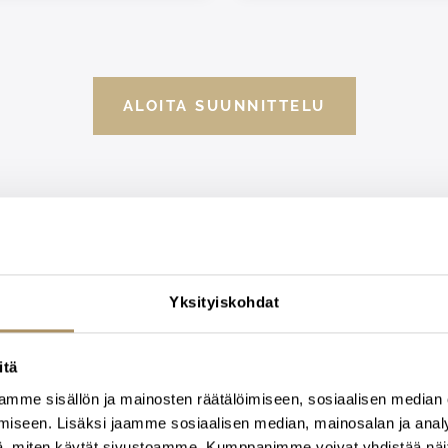
ALOITA SUUNNITTELU
Yksityiskohdat
lökuntamme apunasi
itä
mme sisällön ja mainosten räätälöimiseen, sosiaalisen median
sjärjestelyissä
iseen. Lisäksi jaamme sosiaalisen median, mainosalan ja analy
, miten käytät sivustoamme. Kumppanimme voivat yhdistää näitä t