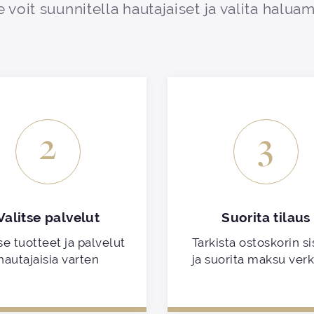
 voit suunnitella hautajaiset ja valita haluam
2
3
Valitse palvelut
Suorita tilaus
se tuotteet ja palvelut
Tarkista ostoskorin si
hautajaisia varten
ja suorita maksu ver