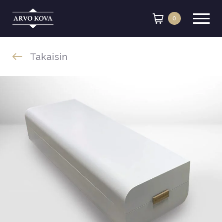
0
Siirry sisältöön
Takaisin