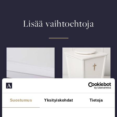
Lisää vaihtoehtoja
10 | Puuvilla B
V7 Risti
Suostumus
Yksityiskohdat
Tietoja
Tämän arkun
Puulevystä
pohjarunko on
valmistettu ja
mäntyä, verhoilu
valkoiseksi