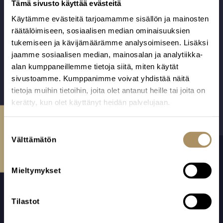
Tämä sivusto käyttää evästeitä
on puuvillaa.
viimeistelty uurna.
Käytämme evästeitä tarjoamamme sisällön ja mainosten
Alk.
925,00
€
200,00
€
Valmistettu
Valmistaja: Barem
räätälöimiseen, sosiaalisen median ominaisuuksien
Ikaalisissa
Oü, Viro.
tukemiseen ja kävijämäärämme analysoimiseen. Lisäksi
Suomessa.
jaamme sosiaalisen median, mainosalan ja analytiikka-
alan kumppaneillemme tietoja siitä, miten käytät
sivustoamme. Kumppanimme voivat yhdistää näitä
tietoja muihin tietoihin, joita olet antanut heille tai joita on
kerätty, kun olet käyttänyt heidän palvelujaan.
Ota yhteyttä
S
Välttämätön
u
o
s
Mieltymykset
t
u
m
Tilastot
u