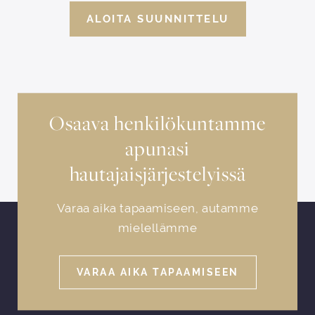
ALOITA SUUNNITTELU
Osaava henkilökuntamme
apunasi
hautajaisjärjestelyissä
Varaa aika tapaamiseen, autamme
mielellämme
VARAA AIKA TAPAAMISEEN