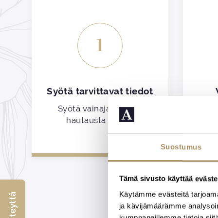
1
Syötä tarvittavat tiedot
Syötä vainajan tiedot
Valit
hautausta varten
Suostumus
Tämä sivusto käyttää eväste
Käytämme evästeitä tarjoama
ja kävijämäärämme analysoim
kumppaneillemme tietoja siitä