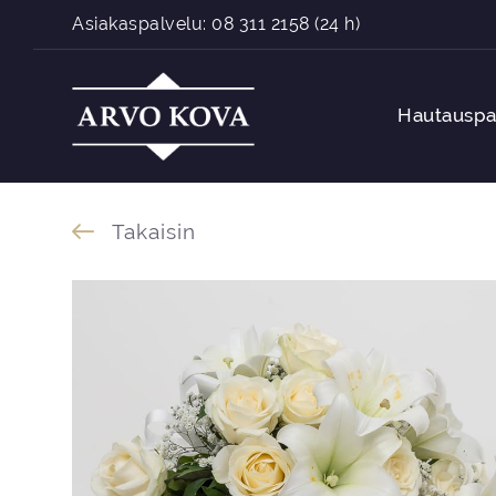
Siirry sisältöön
Asiakaspalvelu:
08 311 2158
(24 h)
Hautauspa
Takaisin