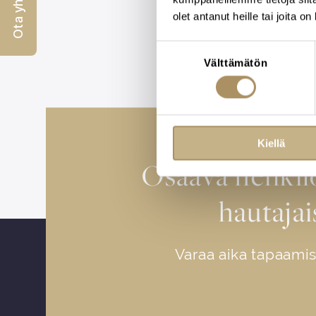
Ota yhteyttä
olet antanut heille tai joita o
Suostumuksen
Välttämätön
valinta
Kiellä
Osaava henki
hautajai
Varaa aika tapaam