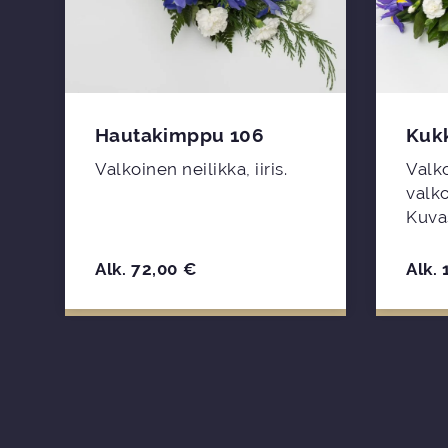
Hautakimppu 106
Kukk
,
Valkoinen neilikka, iiris.
Valko
valko
Kuva
Alk.
72,00
€
Alk.