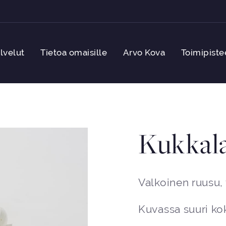
lvelut
Tietoa omaisille
Arvo Kova
Toimipiste
Kukkala
Valkoinen ruusu, v
Kuvassa suuri ko