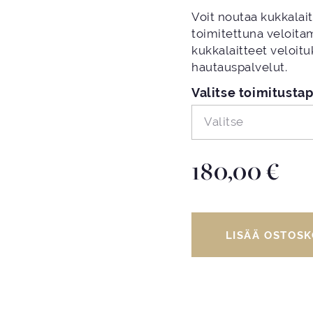
Voit noutaa kukkalai
toimitettuna veloit
kukkalaitteet veloituk
hautauspalvelut.
Valitse toimitusta
Valitse
180,00
€
LISÄÄ OSTOSK