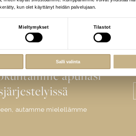
n kerätty, kun olet käyttänyt heidän palvelujaan.
Mieltymykset
Tilastot
Salli valinta
lökuntamme apunasi
sjärjestelyissä
iseen, autamme mielellämme