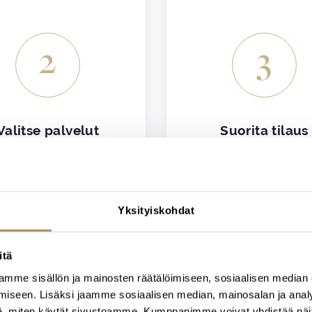
2
3
Valitse palvelut
Suorita tilaus
se tuotteet ja palvelut
Tarkista ostoskorin si
hautajaisia varten
ja suorita maksu ver
Yksityiskohdat
itä
mme sisällön ja mainosten räätälöimiseen, sosiaalisen median
iseen. Lisäksi jaamme sosiaalisen median, mainosalan ja analy
ALOITA SUUNNITTELU
, miten käytät sivustoamme. Kumppanimme voivat yhdistää näitä t