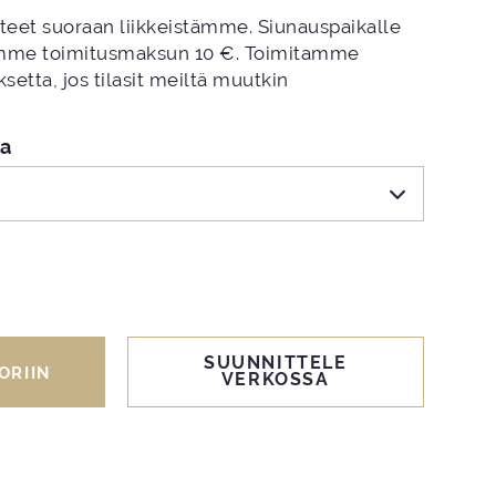
tteet suoraan liikkeistämme. Siunauspaikalle
amme toimitusmaksun 10 €. Toimitamme
setta, jos tilasit meiltä muutkin
pa
SUUNNITTELE
ORIIN
VERKOSSA