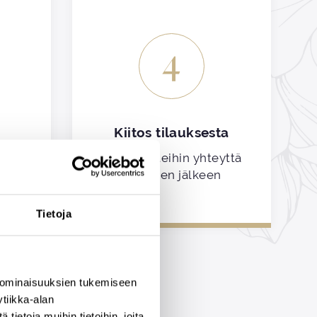
4
Kiitos tilauksesta
sältö
Otamme teihin yhteyttä
kossa
tilauksen jälkeen
Tietoja
 ominaisuuksien tukemiseen
tiikka-alan
ietoja muihin tietoihin, joita