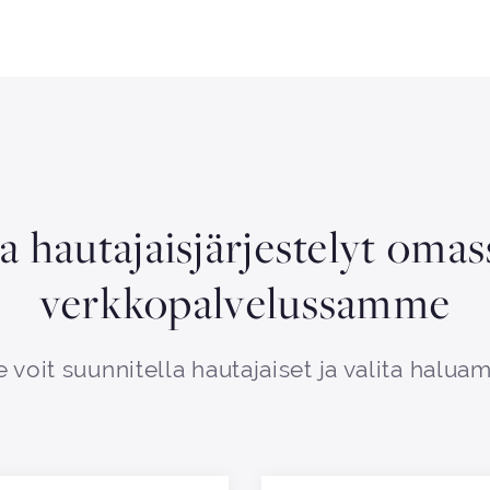
aa hautajaisjärjestelyt oma
verkkopalvelussamme
 voit suunnitella hautajaiset ja valita haluam