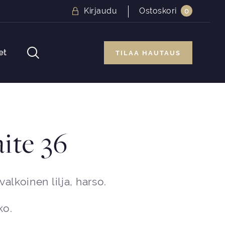
Kirjaudu
Ostoskori
0
et
TILAA HAUTAUS
ite 36
alkoinen lilja, harso.
ko.