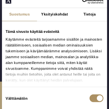
Suostumus
Yksityiskohdat
Tietoja
Tämä sivusto käyttää evästeitä
Käytämme evästeitä tarjoamamme sisällön ja mainosten
10 | Puuvilla B
V7 Risti
räätälöimiseen, sosiaalisen median ominaisuuksien
Tämän arkun
Puulevystä
tukemiseen ja kävijämäärämme analysoimiseen. Lisäksi
pohjarunko on
valmistettu ja
jaamme sosiaalisen median, mainosalan ja analytiikka-
mäntyä, verhoilu
valkoiseksi
alan kumppaneillemme tietoja siitä, miten käytät
on puuvillaa.
viimeistelty uurna.
sivustoamme. Kumppanimme voivat yhdistää näitä
Alk.
925,00
€
200,00
€
Valmistettu
Valmistaja: Barem
tietoja muihin tietoihin, joita olet antanut heille tai joita on
Ikaalisissa
Oü, Viro.
kerätty, kun olet käyttänyt heidän palvelujaan.
Suomessa.
Ota yhteyttä
S
Välttämätön
u
o