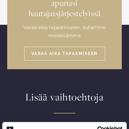
apunasi
hautajaisjärjestelyissä
Varaa aika tapaamiseen, autamme
mielellämme
VARAA AIKA TAPAAMISEEN
Lisää vaihtoehtoja