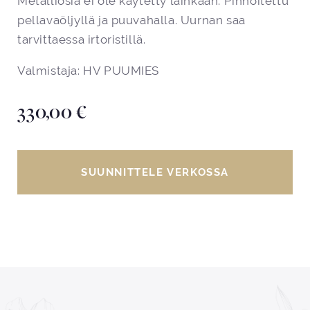
Metalliosia ei ole käytetty lainkaan. Pinnoitettu
pellavaöljyllä ja puuvahalla. Uurnan saa
tarvittaessa irtoristillä.
Valmistaja: HV PUUMIES
330,00
€
SUUNNITTELE VERKOSSA