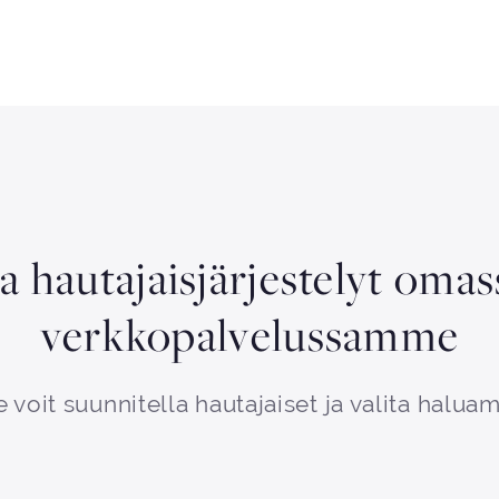
aa hautajaisjärjestelyt oma
verkkopalvelussamme
 voit suunnitella hautajaiset ja valita haluam