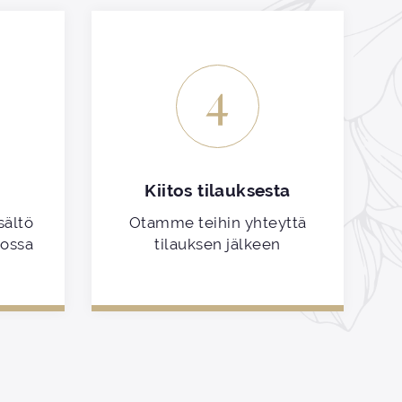
4
Kiitos tilauksesta
sältö
Otamme teihin yhteyttä
kossa
tilauksen jälkeen