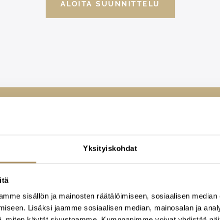
ALOITA SUUNNITTELU
lökuntamme apunasi
Yksityiskohdat
sjärjestelyissä
itä
iseen, autamme mielellämme
mme sisällön ja mainosten räätälöimiseen, sosiaalisen median
iseen. Lisäksi jaamme sosiaalisen median, mainosalan ja analy
, miten käytät sivustoamme. Kumppanimme voivat yhdistää näitä t