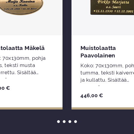
tolaatta Mäkelä
Muistolaatta
Paavolainen
: 70x130mm, pohja
s, teksti musta
Koko: 70x130mm, poh
ttu. Sisältää
tumma, teksti kaiverr
nuksen.
ja kullattu. Sisältää
asennuksen.
00
€
446,00
€