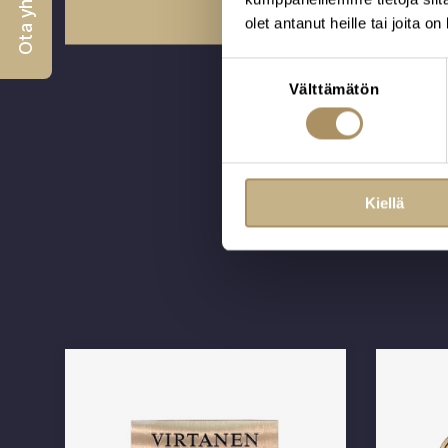
Ota yhteyttä
olet antanut heille tai joita o
Suostumuksen
Välttämätön
valinta
Kiellä