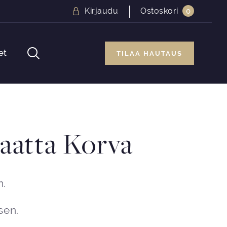
Kirjaudu
Ostoskori
0
et
TILAA HAUTAUS
aatta Korva
m.
sen.