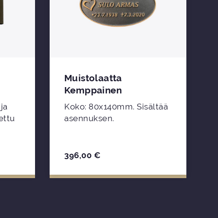
Muistolaatta
Kemppainen
ja
Koko: 80x140mm. Sisältää
k
ettu
asennuksen.
396,00
€