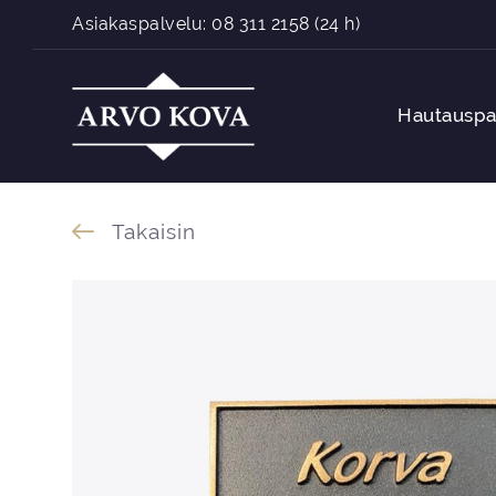
Siirry sisältöön
Asiakaspalvelu:
08 311 2158
(24 h)
Hautauspa
Takaisin