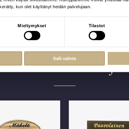
n kerätty, kun olet käyttänyt heidän palvelujaan.
Mieltymykset
Tilastot
Salli valinta
Lisää vaihtoehtoja