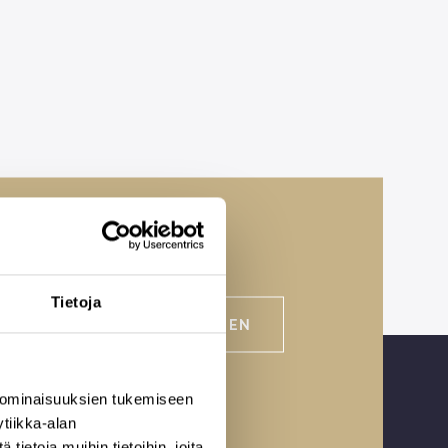
Tietoja
VARAA AIKA TAPAAMISEEN
 ominaisuuksien tukemiseen
tiikka-alan
ietoja muihin tietoihin, joita