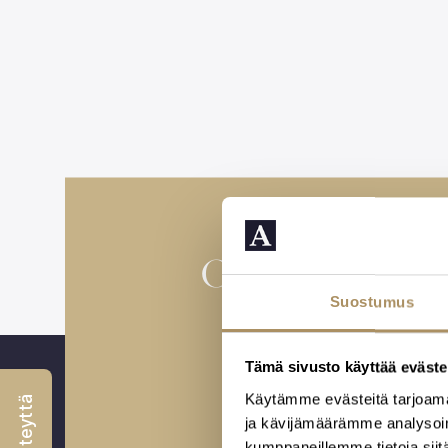
Osaava henki
Suostumus
hautajai
Tämä sivusto käyttää eväste
Varaa aika tapaam
Käytämme evästeitä tarjoama
ja kävijämäärämme analysoim
kumppaneillemme tietoja siitä