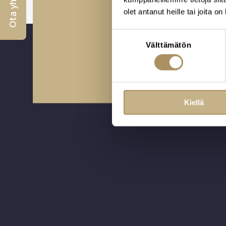
Ota yhteyttä
hautajai
olet antanut heille tai joita o
Suostumuksen
Välttämätön
valinta
Varaa aika tapaam
Kiellä