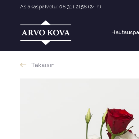
Siirry sisältöön
Asiakaspalvelu:
08 311 2158
(24 h)
Hautauspa
Takaisin