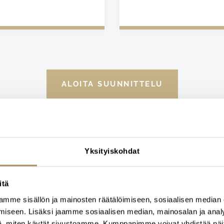
ALOITA SUUNNITTELU
Yksityiskohdat
itä
mme sisällön ja mainosten räätälöimiseen, sosiaalisen median
lökuntamme apunasi
iseen. Lisäksi jaamme sosiaalisen median, mainosalan ja analy
, miten käytät sivustoamme. Kumppanimme voivat yhdistää näitä t