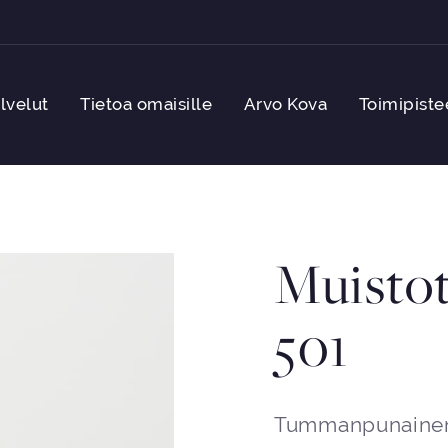
lvelut
Tietoa omaisille
Arvo Kova
Toimipiste
Muistot
501
Tummanpunainen 