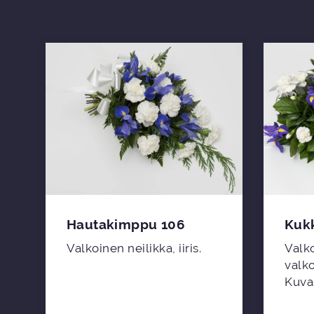
Hautakimppu 106
Kukk
Valkoinen neilikka, iiris.
Valko
valko
Kuva