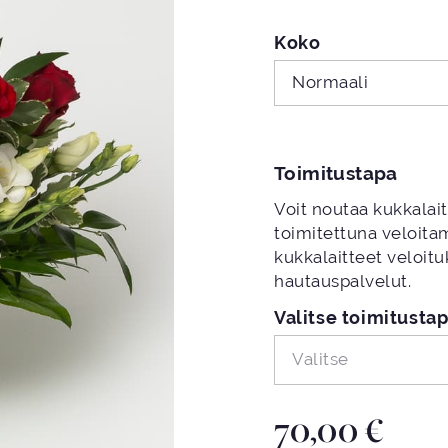
Koko
Normaali
Toimitustapa
Voit noutaa kukkalai
toimitettuna veloit
kukkalaitteet veloituk
hautauspalvelut.
Valitse toimitusta
Valitse
70,00
€