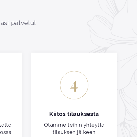
asi palvelut
4
Kiitos tilauksesta
sältö
Otamme teihin yhteyttä
kossa
tilauksen jälkeen