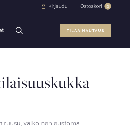
Kirjaudu
Ostoskori
0
et
TILAA HAUTAUS
ilaisuuskukka
ruusu, valkoinen eustoma.