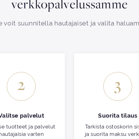
verkkopalvelussamme
 voit suunnitella hautajaiset ja valita haluam
2
3
Valitse palvelut
Suorita tilaus
se tuotteet ja palvelut
Tarkista ostoskorin si
hautajaisia varten
ja suorita maksu ver