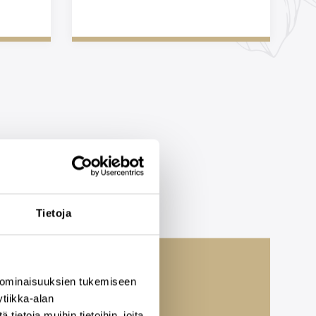
Tietoja
 ominaisuuksien tukemiseen
tiikka-alan
ietoja muihin tietoihin, joita