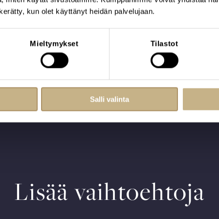
sjärjestelyissä
n kerätty, kun olet käyttänyt heidän palvelujaan.
Mieltymykset
Tilastot
iseen, autamme mielellämme
Salli valinta
Lisää vaihtoehtoja