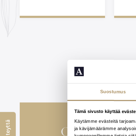
Suostumus
Tämä sivusto käyttää eväste
Käytämme evästeitä tarjoama
Osaava henki
ja kävijämäärämme analysoim
kumppaneillemme tietoja siitä