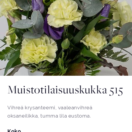
Muistotilaisuuskukka 515
Vihreä krysanteemi, vaaleanvihreä
oksaneilikka, tumma lila eustoma.
Koko