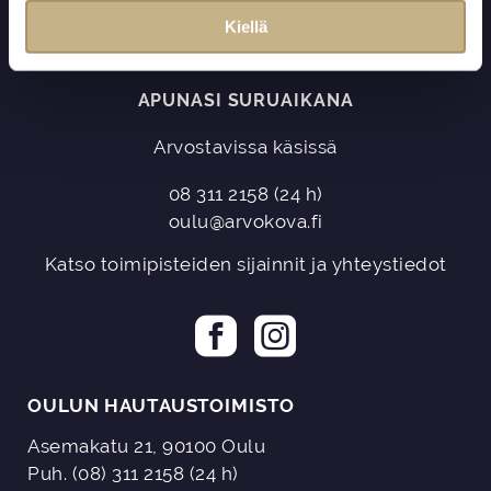
n
Kiellä
t
a
APUNASI SURUAIKANA
Arvostavissa käsissä
08 311 2158
(24 h)
oulu@arvokova.fi
Katso toimipisteiden sijainnit ja yhteystiedot
OULUN HAUTAUSTOIMISTO
Asemakatu 21, 90100 Oulu
Puh. (08) 311 2158 (24 h)