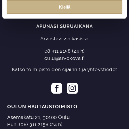
n
Kiellä
t
a
APUNASI SURUAIKANA
Arvostavissa käsissä
08 311 2158
(24 h)
oulu@arvokova.fi
Katso toimipisteiden sijainnit ja yhteystiedot
OULUN HAUTAUSTOIMISTO
Asemakatu 21, 90100 Oulu
Puh. (08) 311 2158 (24 h)