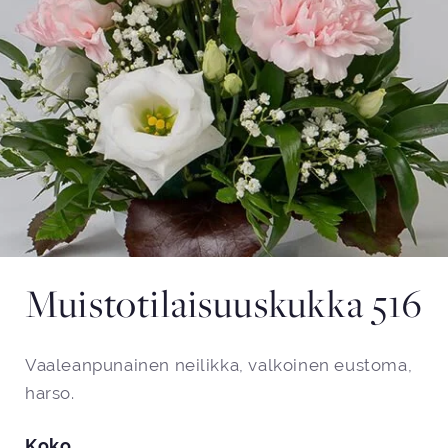
Muistotilaisuuskukka 516
Vaaleanpunainen neilikka, valkoinen eustoma,
harso.
Koko