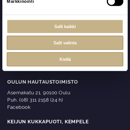
APUNASI SURUAIKANA
Markkinointi
s
e
Arvostavissa käsissä
n
v
08 311 2158
(24 h)
Salli kaikki
a
oulu@arvokova.fi
l
Salli valinta
Katso toimipisteiden sijainnit ja yhteystiedot
i
n
Kiellä
t
a
OULUN HAUTAUSTOIMISTO
Asemakatu 21, 90100 Oulu
Puh. (08) 311 2158 (24 h)
Facebook
KEIJUN KUKKAPUOTI, KEMPELE