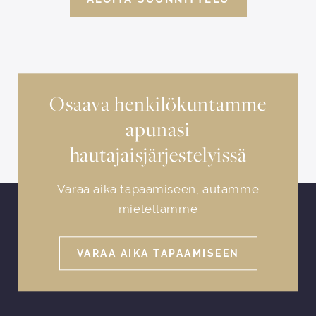
Osaava henkilökuntamme
apunasi
hautajaisjärjestelyissä
Varaa aika tapaamiseen, autamme
mielellämme
VARAA AIKA TAPAAMISEEN