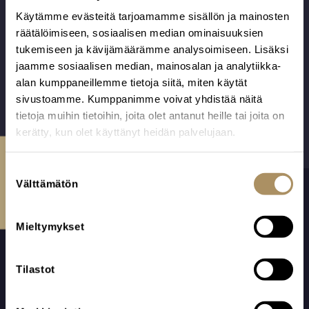
Alk.
925,00
€
200,00
€
Valmistettu
Valmistaja: Barem
Käytämme evästeitä tarjoamamme sisällön ja mainosten
Ikaalisissa
Oü, Viro.
räätälöimiseen, sosiaalisen median ominaisuuksien
Suomessa.
tukemiseen ja kävijämäärämme analysoimiseen. Lisäksi
jaamme sosiaalisen median, mainosalan ja analytiikka-
alan kumppaneillemme tietoja siitä, miten käytät
sivustoamme. Kumppanimme voivat yhdistää näitä
tietoja muihin tietoihin, joita olet antanut heille tai joita on
kerätty, kun olet käyttänyt heidän palvelujaan.
Ota yhteyttä
S
Välttämätön
u
o
s
Mieltymykset
t
u
m
Tilastot
u
k