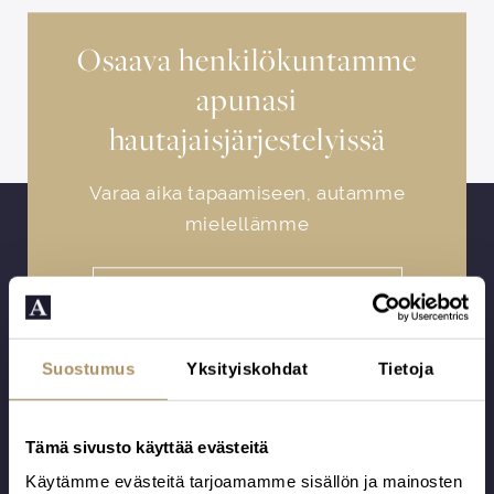
Osaava henkilökuntamme
apunasi
hautajaisjärjestelyissä
Varaa aika tapaamiseen, autamme
mielellämme
VARAA AIKA TAPAAMISEEN
Suostumus
Yksityiskohdat
Tietoja
Lisää vaihtoehtoja
Tämä sivusto käyttää evästeitä
Käytämme evästeitä tarjoamamme sisällön ja mainosten