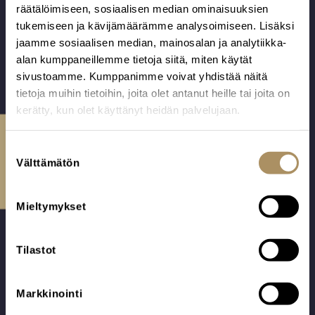
räätälöimiseen, sosiaalisen median ominaisuuksien
tukemiseen ja kävijämäärämme analysoimiseen. Lisäksi
jaamme sosiaalisen median, mainosalan ja analytiikka-
alan kumppaneillemme tietoja siitä, miten käytät
sivustoamme. Kumppanimme voivat yhdistää näitä
tietoja muihin tietoihin, joita olet antanut heille tai joita on
kerätty, kun olet käyttänyt heidän palvelujaan.
Ota yhteyttä
S
Välttämätön
u
Valmiskokonaisuus
Valmiskokonaisuus
o
Unikko
Orvokki
s
Mieltymykset
Arkku Pellava
Arkku Pellava
t
Unikko. Valkaistua
Orvokki.
u
pellavaa ja runko
Valkaistua
m
Tilastot
mäntyä.
pellavaa ja runko
u
3439,00
€
3469,00
€
Valmistaja
mäntyä.
k
Arkkuverhoomo
Valmistaja
Markkinointi
s
Toni Teuho
Arkkuverhoomo