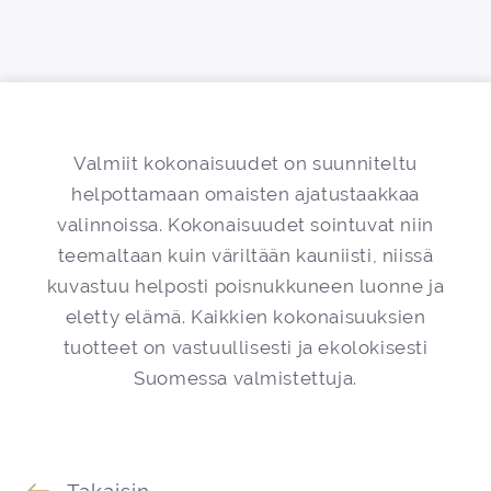
Siirry sisältöön
Valmiit kokonaisuudet on suunniteltu
helpottamaan omaisten ajatustaakkaa
valinnoissa.
Kokonaisuudet sointuvat niin
teemaltaan kuin väriltään kauniisti, niissä
kuvastuu helposti poisnukkuneen luonne ja
eletty elämä.
Kaikkien kokonaisuuksien
tuotteet on vastuullisesti ja ekolokisesti
Suomessa valmistettuja.