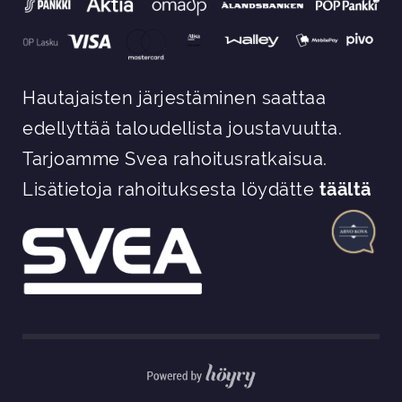
Hautajaisten järjestäminen saattaa
edellyttää taloudellista joustavuutta.
Tarjoamme Svea rahoitusratkaisua.
Lisätietoja rahoituksesta löydätte
täältä
Digi- ja mainostoimisto Höyry Rovaniemi ja Oulu