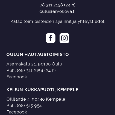
kuljetuksen Oulun
keltainen ruusu.
08 311 2158
(24 h)
alueella,
Kokonaisuus
oulu@arvokova.fi
arkkuunhuollon ja
sisältää yhden
apumiehen.
kuljetuksen Oulun
Katso toimipisteiden sijainnit ja yhteystiedot
alueella,
arkkuunhuollon ja
apumiehen.
OULUN HAUTAUSTOIMISTO
Asemakatu 21, 90100 Oulu
Puh. (08) 311 2158 (24 h)
Facebook
KEIJUN KUKKAPUOTI, KEMPELE
Ollilantie 4, 90440 Kempele
Puh. (08) 515 954
Facebook