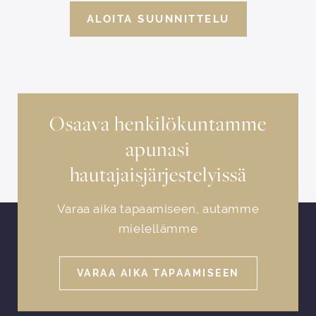
ALOITA SUUNNITTELU
Osaava henkilökuntamme
apunasi
hautajaisjärjestelyissä
Varaa aika tapaamiseen, autamme
mielellämme
VARAA AIKA TAPAAMISEEN