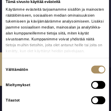
Tämä sivusto käyttää evästeitä
on puuvillaa.
viimeistelty uurna.
Käytämme evästeitä tarjoamamme sisällön ja mainosten
Alk.
925,00
€
200,00
€
Valmistettu
Valmistaja: Barem
räätälöimiseen, sosiaalisen median ominaisuuksien
Ikaalisissa
Oü, Viro.
tukemiseen ja kävijämäärämme analysoimiseen. Lisäksi
Suomessa.
jaamme sosiaalisen median, mainosalan ja analytiikka-
alan kumppaneillemme tietoja siitä, miten käytät
sivustoamme. Kumppanimme voivat yhdistää näitä
tietoja muihin tietoihin, joita olet antanut heille tai joita on
kerätty, kun olet käyttänyt heidän palvelujaan.
Ota yhteyttä
S
Välttämätön
u
o
s
Mieltymykset
t
u
m
Tilastot
u