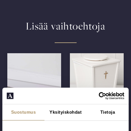
Lisää vaihtoehtoja
10 | Puuvilla B
V7 Risti
Suostumus
Yksityiskohdat
Tietoja
Tämän arkun
Puulevystä
pohjarunko on
valmistettu ja
mäntyä, verhoilu
valkoiseksi