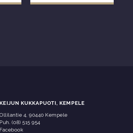
sö, järjestö tai
dessä.
KEIJUN KUKKAPUOTI, KEMPELE
Ollilantie 4, 90440 Kempele
Puh. (08) 515 954
Facebook