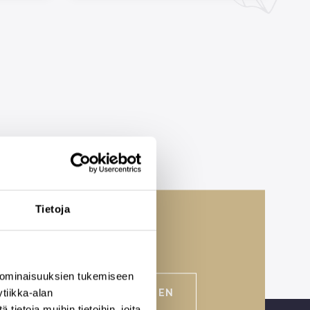
Tietoja
 ominaisuuksien tukemiseen
VARAA AIKA TAPAAMISEEN
tiikka-alan
ietoja muihin tietoihin, joita