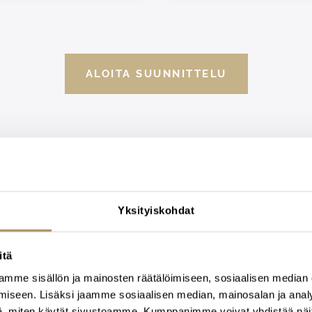
ALOITA SUUNNITTELU
Yksityiskohdat
lökuntamme apunasi
itä
mme sisällön ja mainosten räätälöimiseen, sosiaalisen median
sjärjestelyissä
iseen. Lisäksi jaamme sosiaalisen median, mainosalan ja analy
, miten käytät sivustoamme. Kumppanimme voivat yhdistää näitä t