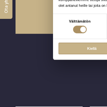
Ota yhteyttä
olet antanut heille tai joita o
Varaa aika tapaam
Suostumuksen
Välttämätön
valinta
Kiellä