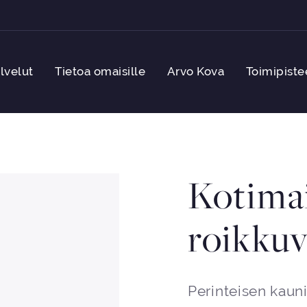
lvelut
Tietoa omaisille
Arvo Kova
Toimipiste
Kotima
roikkuv
Perinteisen kauni