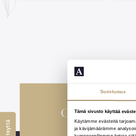
Suostumus
Osaava henki
Tämä sivusto käyttää eväste
Käytämme evästeitä tarjoama
hautajai
ja kävijämäärämme analysoim
kumppaneillemme tietoja siitä