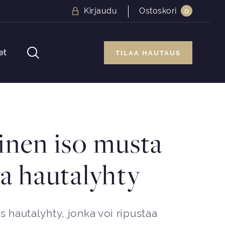
Kirjaudu
Ostoskori
0
et
TILAA HAUTAUS
inen iso musta
a hautalyhty
s hautalyhty, jonka voi ripustaa