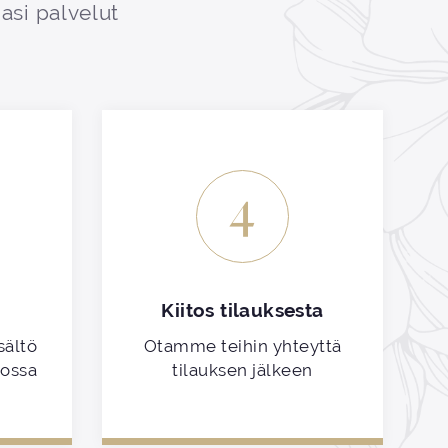
asi palvelut
4
Kiitos tilauksesta
sältö
Otamme teihin yhteyttä
kossa
tilauksen jälkeen