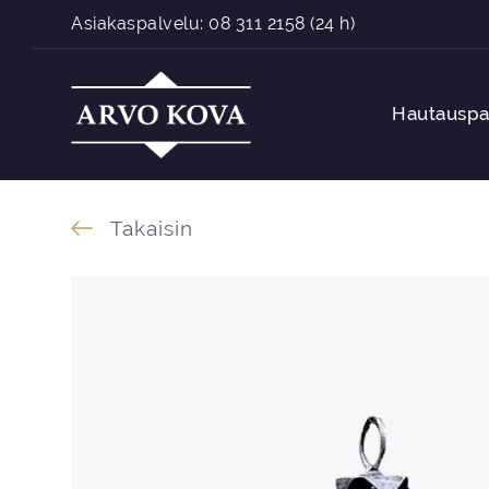
Siirry sisältöön
Asiakaspalvelu:
08 311 2158
(24 h)
Hautauspa
Takaisin