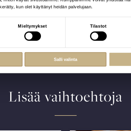
n kerätty, kun olet käyttänyt heidän palvelujaan.
iseen, autamme mielellämme
Mieltymykset
Tilastot
Salli valinta
Lisää vaihtoehtoja