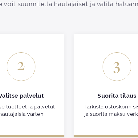
 voit suunnitella hautajaiset ja valita haluam
2
3
Valitse palvelut
Suorita tilaus
se tuotteet ja palvelut
Tarkista ostoskorin si
hautajaisia varten
ja suorita maksu ver