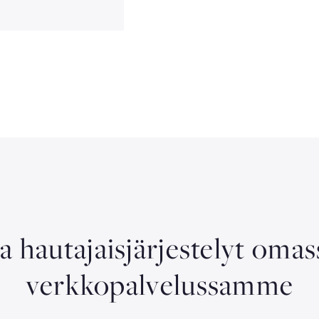
aa hautajaisjärjestelyt oma
verkkopalvelussamme