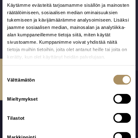
Mutka Oy.
valkoinen
Käytämme evästeitä tarjoamamme sisällön ja mainosten
kaulahuivi.
räätälöimiseen, sosiaalisen median ominaisuuksien
tukemiseen ja kävijämäärämme analysoimiseen. Lisäksi
jaamme sosiaalisen median, mainosalan ja analytiikka-
alan kumppaneillemme tietoja siitä, miten käytät
sivustoamme. Kumppanimme voivat yhdistää näitä
tietoja muihin tietoihin, joita olet antanut heille tai joita on
kerätty, kun olet käyttänyt heidän palvelujaan.
Ota yhteyttä
S
Välttämätön
u
o
s
Mieltymykset
t
u
m
Tilastot
u
k
APUNASI SURUAIKANA
Markkinointi