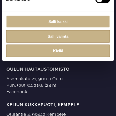
s
Arvostavissa käsissä
e
n
08 311 2158
(24 h)
v
Salli kaikki
oulu@arvokova.fi
a
l
Katso toimipisteiden sijainnit ja yhteystiedot
Salli valinta
i
n
Kiellä
t
a
OULUN HAUTAUSTOIMISTO
Asemakatu 21, 90100 Oulu
Puh. (08) 311 2158 (24 h)
Facebook
KEIJUN KUKKAPUOTI, KEMPELE
Ollilantie 4, 90440 Kempele