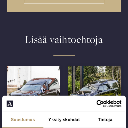
Lisää vaihtoehtoja
Suostumus
Yksityiskohdat
Tietoja
Kuljetus Oulun
Kuljetus
alue
tuhkaukseen