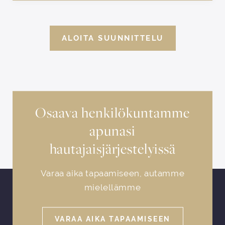
ALOITA SUUNNITTELU
Osaava henkilökuntamme
apunasi
hautajaisjärjestelyissä
Varaa aika tapaamiseen, autamme
mielellämme
VARAA AIKA TAPAAMISEEN