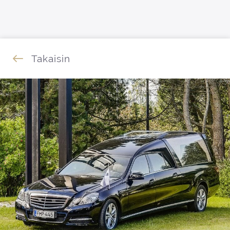
Siirry sisältöön
Takaisin