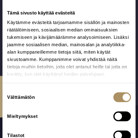
Kempele-Oulu
Hautausalan
Kuljetus
Tämä sivusto käyttää evästeitä
kuljetukset Oulun
tuhkaukseen
alueella.
Käytämme evästeitä tarjoamamme sisällön ja mainosten
välillä Kempele-
Huolehdimme
räätälöimiseen, sosiaalisen median ominaisuuksien
374,00
€
Oulu.
myös kaikista
tukemiseen ja kävijämäärämme analysoimiseen. Lisäksi
374,00
€
Huolehdimme
kuljetuksissa
jaamme sosiaalisen median, mainosalan ja analytiikka-
myös kaikista
tarvittavista
alan kumppaneillemme tietoja siitä, miten käytät
kuljetuksissa
asiakirjoista.
sivustoamme. Kumppanimme voivat yhdistää näitä
tarvittavista
tietoja muihin tietoihin, joita olet antanut heille tai joita on
asiakirjoista.
kerätty, kun olet käyttänyt heidän palvelujaan.
Ota yhteyttä
S
Välttämätön
u
o
s
Mieltymykset
t
u
m
Tilastot