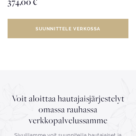
374,00
€
SUUNNITTELE VERKOSSA
Voit aloittaa hautajaisjärjestelyt
omassa rauhassa
verkkopalvelussamme
Sivuillamme voit suunnitella hautajaiset ja