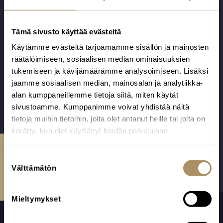
Kuljetus Oulun
Kuljetus
alue
tuhkaukseen
Kempele-Oulu
Hautausalan
Tämä sivusto käyttää evästeitä
Kuljetus
kuljetukset Oulun
Käytämme evästeitä tarjoamamme sisällön ja mainosten
tuhkaukseen
alueella.
räätälöimiseen, sosiaalisen median ominaisuuksien
välillä Kempele-
Huolehdimme
tukemiseen ja kävijämäärämme analysoimiseen. Lisäksi
374,00
€
Oulu.
myös kaikista
jaamme sosiaalisen median, mainosalan ja analytiikka-
374,00
€
Huolehdimme
kuljetuksissa
alan kumppaneillemme tietoja siitä, miten käytät
myös kaikista
tarvittavista
sivustoamme. Kumppanimme voivat yhdistää näitä
kuljetuksissa
asiakirjoista.
tietoja muihin tietoihin, joita olet antanut heille tai joita on
tarvittavista
kerätty, kun olet käyttänyt heidän palvelujaan.
asiakirjoista.
Ota yhteyttä
S
Välttämätön
u
o
s
Mieltymykset
t
u