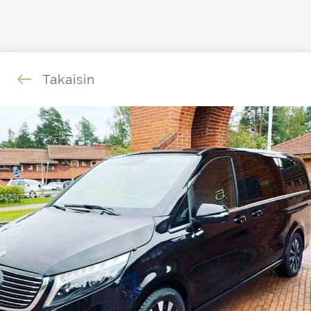
Siirry sisältöön
Takaisin