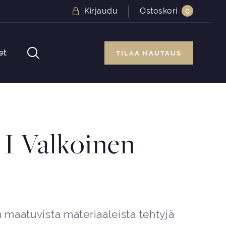
Kirjaudu
Ostoskori
0
et
TILAA HAUTAUS
I Valkoinen
n maatuvista materiaaleista tehtyjä