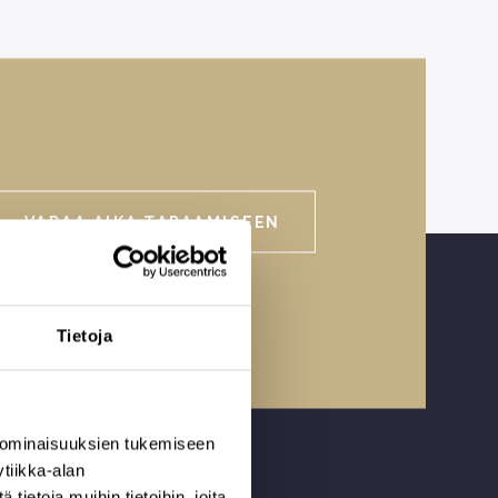
VARAA AIKA TAPAAMISEEN
Tietoja
 ominaisuuksien tukemiseen
tiikka-alan
ietoja muihin tietoihin, joita