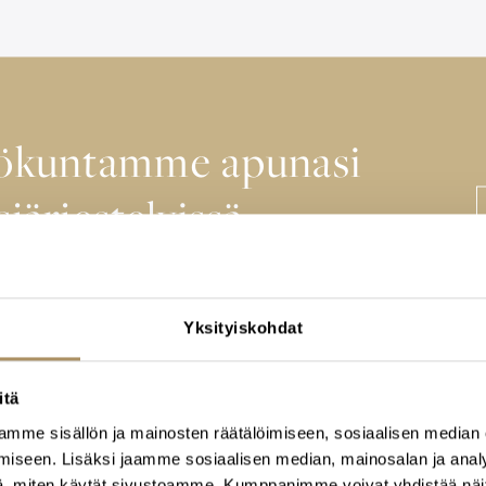
lökuntamme apunasi
sjärjestelyissä
iseen, autamme mielellämme
Yksityiskohdat
itä
mme sisällön ja mainosten räätälöimiseen, sosiaalisen median
iseen. Lisäksi jaamme sosiaalisen median, mainosalan ja analy
, miten käytät sivustoamme. Kumppanimme voivat yhdistää näitä t