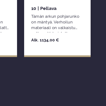
10 | Pellava
Tämän arkun pohjarunko
on
on mäntyä. Verhoilun
lattu
materiaali on valkaistu
ltaan
pellava. Valmistettu
ja
Ikaalisissa Suomessa.
Alk.
1134,00
€