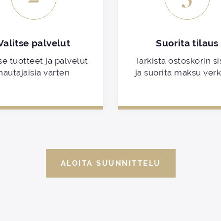
Valitse palvelut
Suorita tilaus
se tuotteet ja palvelut
Tarkista ostoskorin si
hautajaisia varten
ja suorita maksu ver
ALOITA SUUNNITTELU