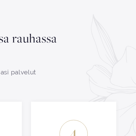
ssa rauhassa
asi palvelut
4