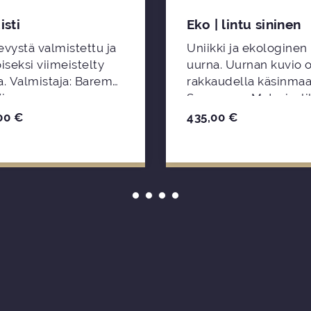
isti
Eko | lintu sininen
vystä valmistettu ja
Uniikki ja ekologinen
iseksi viimeistelty
uurna. Uurnan kuvio 
 Barem
rakkaudella käsinmaa
iro.
Suomessa. Materiaali
uurnat ovat maatuvia 
00
€
435,00
€
ekologisia.