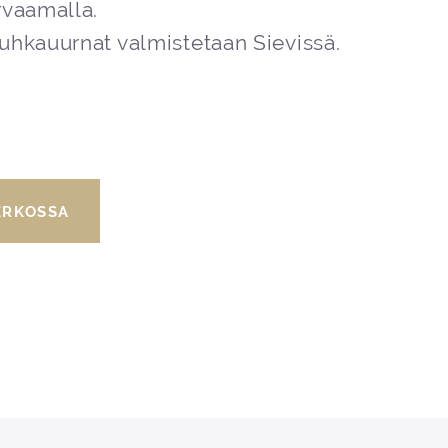
rvaamalla.
uhkauurnat valmistetaan Sievissä.
ERKOSSA