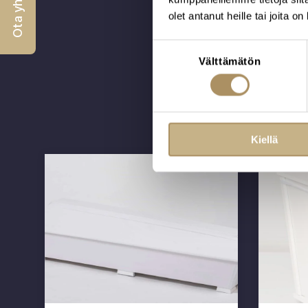
Ota yhteyttä
olet antanut heille tai joita o
Suostumuksen
Välttämätön
valinta
Kiellä
Ale