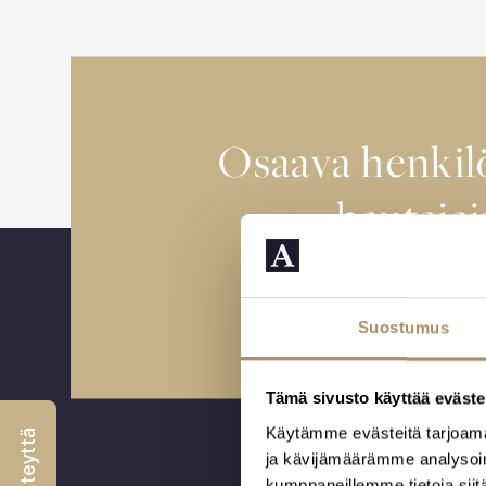
Osaava henki
hautajai
Varaa aika tapaam
Suostumus
Tämä sivusto käyttää eväste
Käytämme evästeitä tarjoama
ja kävijämäärämme analysoim
kumppaneillemme tietoja siitä