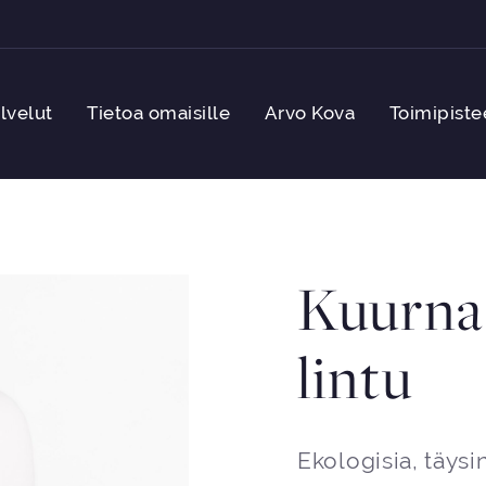
lvelut
Tietoa omaisille
Arvo Kova
Toimipiste
Kuurna 
lintu
Ekologisia, täysi