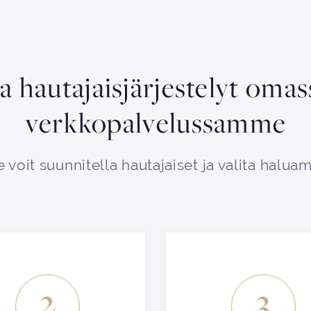
aa hautajaisjärjestelyt oma
verkkopalvelussamme
 voit suunnitella hautajaiset ja valita haluam
2
3