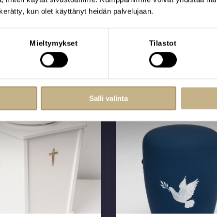
n kerätty, kun olet käyttänyt heidän palvelujaan.
Lisää vaihtoehtoja
Mieltymykset
Tilastot
Salli valinta