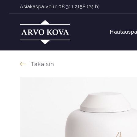
Siirry sisältöön
Asiakaspalvelu:
08 311 2158
(24 h)
Hautauspa
Takaisin