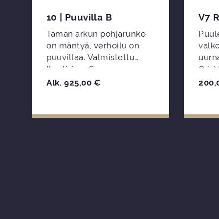
10 | Puuvilla B
V7 R
Tämän arkun pohjarunko
Puule
on mäntyä, verhoilu on
valko
puuvillaa. Valmistettu
uurna. Valmistaja:
Ikaalisissa Suomessa.
Oü, V
Alk.
925,00
€
200,