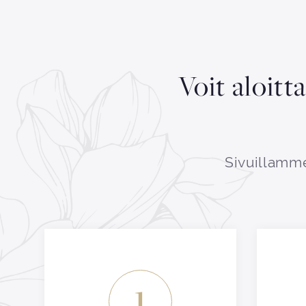
Voit aloitt
Sivuillamme
1